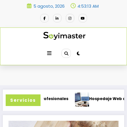
Saltar
5 agosto, 2026
4:53:14 AM
al
contenido
ónicos Profesionales
Hospedaje Web que crece con
Servicios