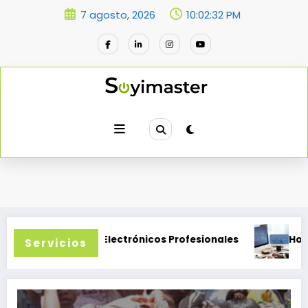
Saltar
7 agosto, 2026
10:02:33 PM
al
contenido
Correos Electrónicos Profesionales
Hospeda
Servicios