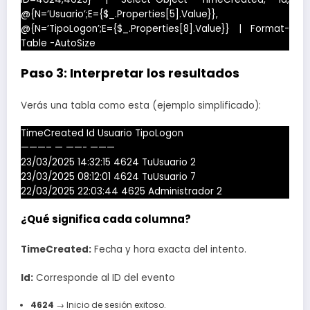
@{N=’Usuario’;E={$_.Properties[5].Value}},
@{N=’TipoLogon’;E={$_.Properties[8].Value}} | Format-
Table -AutoSize
Paso 3: Interpretar los resultados
Verás una tabla como esta (ejemplo simplificado):
TimeCreated Id Usuario TipoLogon
———– — ——- ———
23/03/2025 14:32:15 4624 TuUsuario 2
23/03/2025 08:12:01 4624 TuUsuario 7
22/03/2025 22:03:44 4625 Administrador 2
¿Qué significa cada columna?
TimeCreated:
Fecha y hora exacta del intento.
Id:
Corresponde al ID del evento
4624
→ Inicio de sesión exitoso.