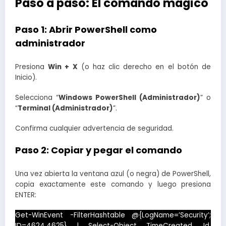
Paso a paso: El comando mágico
Paso 1: Abrir PowerShell como
administrador
Presiona
Win + X
(o haz clic derecho en el botón de
Inicio).
Selecciona “
Windows PowerShell (Administrador)
” o
“
Terminal (Administrador)
”.
Confirma cualquier advertencia de seguridad.
Paso 2: Copiar y pegar el comando
Una vez abierta la ventana azul (o negra) de PowerShell,
copia exactamente este comando y luego presiona
ENTER:
Get-WinEvent -FilterHashtable @{LogName=’Security’;
ID=4624,4625} | Select-Object TimeCreated, Id,